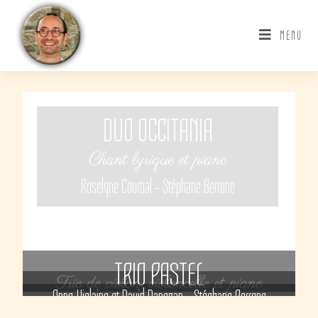
MENU
DUO OCCITANIA
Chant lyrique et piano
Roselyne Courtial – Stéphane Berrone
TRIO PASTEL
Trio de violon, violoncelle et piano
Anne-Violaine et David Danezan – Stéphane Berrone