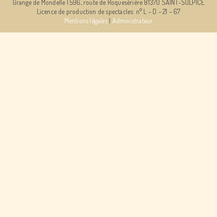
Grange de Mondelle | 596, route de Roquesérière 81370 SAINT-SULPICE
Licence de production de spectacles: n° L – D – 21 – 67
Mentions légales
|
Administrateur