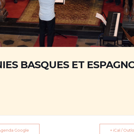
IES BASQUES ET ESPAGN
 Agenda Google
+ iCal / Out