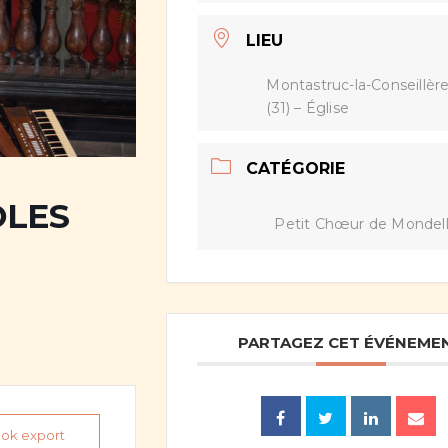
LIEU
Montastruc-la-Conseillèr
(31) – Église
CATÉGORIE
OLES
Petit Chœur de Mondel
PARTAGEZ CET ÉVÉNEME
look export