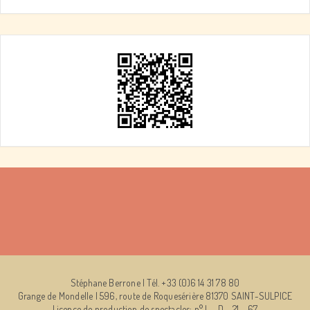
Stéphane Berrone | Tél. +33 (0)6 14 31 78 80
Grange de Mondelle | 596, route de Roquesérière 81370 SAINT-SULPICE
Licence de production de spectacles: n° L – D – 21 – 67