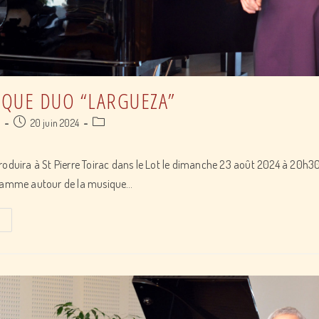
IQUE DUO “LARGUEZA”
Post
Post
a
20 juin 2024
published:
category:
roduira à St Pierre Toirac dans le Lot le dimanche 23 août 2024 à 20h30 
ramme autour de la musique…
Récital
lyrique
duo
“Largueza”