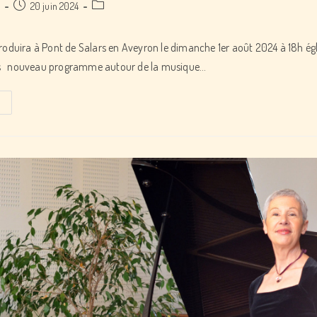
Post
Post
a
20 juin 2024
published:
category:
roduira à Pont de Salars en Aveyron le dimanche 1er août 2024 à 18h égl
s nouveau programme autour de la musique…
Récital
lyrique
duo
“Largueza”