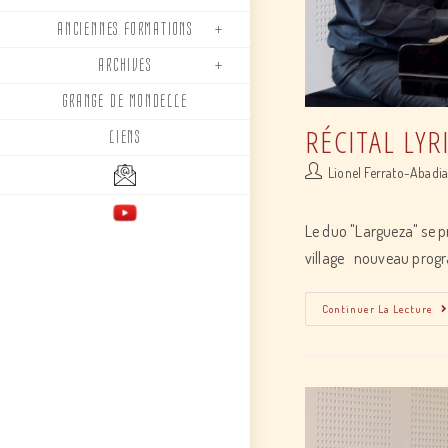
ANCIENNES FORMATIONS
ARCHIVES
GRANGE DE MONDELLE
RÉCITAL LYR
LIENS
Post
Lionel Ferrato-Abadi
author:
Le duo "Largueza" se p
village nouveau prog
Continuer La Lecture