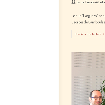
Post
Lionel Ferrato-Abadi
author:
Le duo "Largueza" se p
Georges de Camboula
Continuer La Lecture