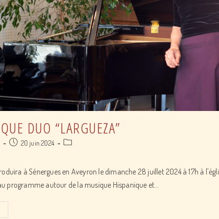
IQUE DUO “LARGUEZA”
Post
Post
a
20 juin 2024
published:
category:
roduira à Sénergues en Aveyron le dimanche 28 juillet 2024 à 17h à l'égl
 programme autour de la musique Hispanique et…
Récital
lyrique