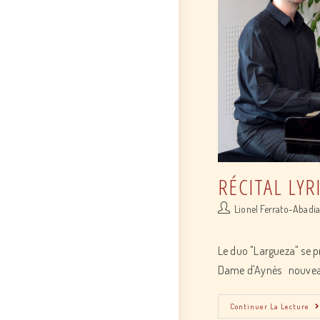
RÉCITAL LYR
Post
Lionel Ferrato-Abadi
author:
Le duo "Largueza" se p
Dame d'Aynès nouveau
Continuer La Lecture