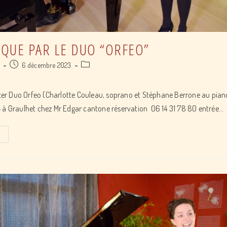
IQUE PAR LE DUO “ORFEO”
Post
Post
a
6 décembre 2023
published:
category:
r Duo Orfeo (Charlotte Couleau, soprano et Stéphane Berrone au piano
 à Graulhet chez Mr Edgar cantone réservation 06 14 31 78 80 entrée…
Récital
lyrique
par
le
duo
“Orfeo”