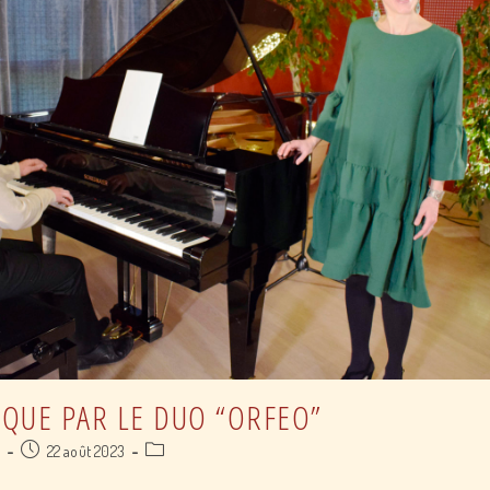
IQUE PAR LE DUO “ORFEO”
Post
Post
a
22 août 2023
published:
category: