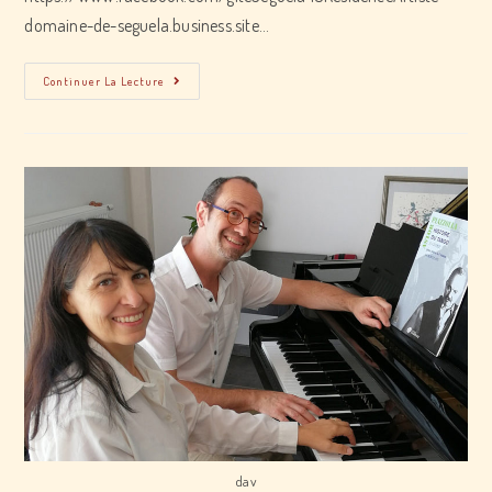
domaine-de-seguela.business.site…
Récital
Continuer La Lecture
lyrique
dav