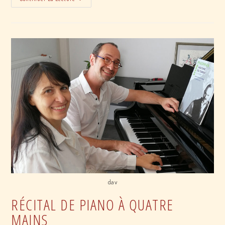
de
piano
à
quatre
mains
dav
RÉCITAL DE PIANO À QUATRE
MAINS