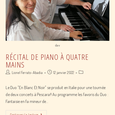
dav
RÉCITAL DE PIANO À QUATRE
MAINS
Post
Post
Post
Lionel Ferrato-Abadia
12 janvier 2022
author:
published:
category:
Le Duo "En Blanc Et Noir" se produit en Italie pour une tournée
de deux concerts à Pescara!! Au programme les favoris du Duo :
Fantaisie en fa mineur de…
Récital
Continuer La Lecture