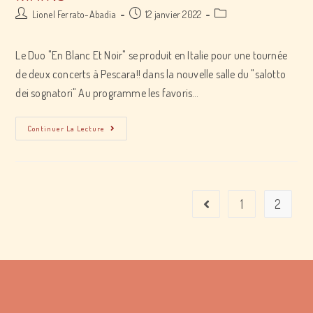
Post
Post
Post
Lionel Ferrato-Abadia
12 janvier 2022
author:
published:
category:
Le Duo "En Blanc Et Noir" se produit en Italie pour une tournée
de deux concerts à Pescara!! dans la nouvelle salle du "salotto
dei sognatori" Au programme les favoris…
Récital
Continuer La Lecture
de
piano
à
quatre
1
2
mains
Go to the previous page