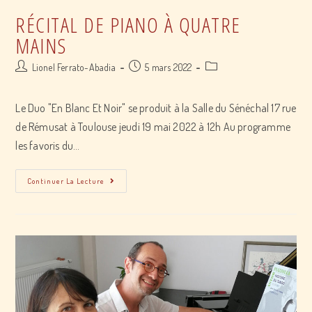
RÉCITAL DE PIANO À QUATRE
MAINS
Post
Post
Post
Lionel Ferrato-Abadia
5 mars 2022
author:
published:
category:
Le Duo "En Blanc Et Noir" se produit à la Salle du Sénéchal 17 rue
de Rémusat à Toulouse jeudi 19 mai 2022 à 12h Au programme
les favoris du…
Récital
Continuer La Lecture
de
piano
à
quatre
mains