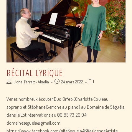
Paix”
et
“America”
RÉCITAL LYRIQUE
Post
Post
Post
Lionel Ferrato-Abadia
24 mars 2022
author:
published:
category:
Venez nombreux écouter Duo Orfeo (Charlotte Couleau,
soprano et Stéphane Berrone au piano) au Domaine de Séguéla
dans le Lot réservations au 06 83 73 26 94
domaineseguela@gmail.com
https://www.facebook.com/giteSeguela46ResidenceArtiste