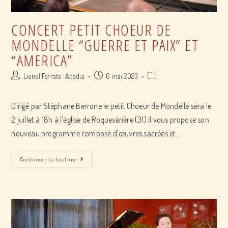
CONCERT PETIT CHOEUR DE
MONDELLE “GUERRE ET PAIX” ET
“AMERICA”
Post
Post
Post
Lionel Ferrato-Abadia
6 mai 2023
author:
published:
category:
Dirigé par Stéphane Berrone le petit Choeur de Mondelle sera le
2 juillet à 18h à l'église de Roquesérière (31) il vous propose son
nouveau programme composé d'œuvres sacrées et…
concert
Continuer La Lecture
Petit
Choeur
De
Mondelle
“Guerre
et