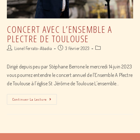
CONCERT AVEC L’ENSEMBLE A
PLECTRE DE TOULOUSE
Post
Post
Post
Lionel Ferrato-Abadia
3 février 2023
author:
published:
category:
Dirigé depuis peu par Stéphane Berrone le mercredi 14 juin 2023
vous pourrez entendre le concert annuel de l'Ensemble A Plectre
de Toulouse à l'église St Jérôme de Toulouse L'ensemble…
Concert
Continuer La Lecture
avec
l’Ensemble
A
Plectre
de