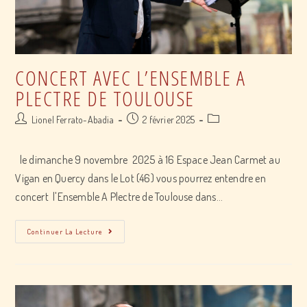
CONCERT AVEC L’ENSEMBLE A
PLECTRE DE TOULOUSE
Post
Post
Post
Lionel Ferrato-Abadia
2 février 2025
author:
published:
category:
le dimanche 9 novembre 2025 à 16 Espace Jean Carmet au
Vigan en Quercy dans le Lot (46) vous pourrez entendre en
concert l'Ensemble A Plectre de Toulouse dans…
Concert
Continuer La Lecture
avec
l’Ensemble
A
Plectre
de