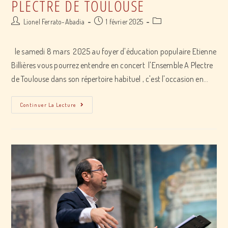
PLECTRE DE TOULOUSE
Post
Post
Post
Lionel Ferrato-Abadia
1 février 2025
author:
published:
category:
le samedi 8 mars 2025 au foyer d'éducation populaire Etienne
Billières vous pourrez entendre en concert l'Ensemble A Plectre
de Toulouse dans son répertoire habituel , c'est l'occasion en…
Concert
Continuer La Lecture
avec
l’Ensemble
A
Plectre
de
Toulouse