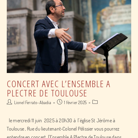
Toulouse
CONCERT AVEC L’ENSEMBLE A
PLECTRE DE TOULOUSE
Post
Post
Post
Lionel Ferrato-Abadia
1 février 2025
author:
published:
category:
le mercredi 11 juin 2025 à 20h30 à l'église St Jérôme à
Toulouse , Rue du lieutenant-Colonel Pélissier vous pourrez
entendre en concert l'Ensemble A Plectre de Toulouse dans…