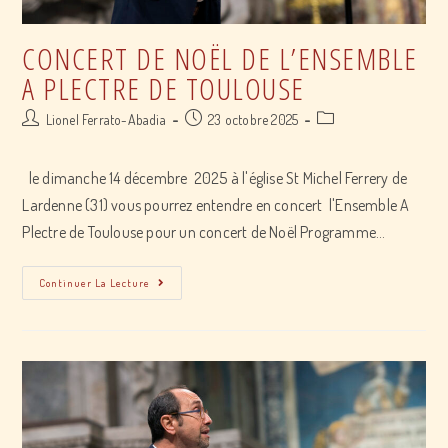
CONCERT DE NOËL DE L’ENSEMBLE
A PLECTRE DE TOULOUSE
Post
Post
Post
Lionel Ferrato-Abadia
23 octobre 2025
author:
published:
category:
le dimanche 14 décembre 2025 à l'église St Michel Ferrery de
Lardenne (31) vous pourrez entendre en concert l'Ensemble A
Plectre de Toulouse pour un concert de Noël Programme…
Concert
Continuer La Lecture
de
Noël
de
l’Ensemble
A
Plectre
de