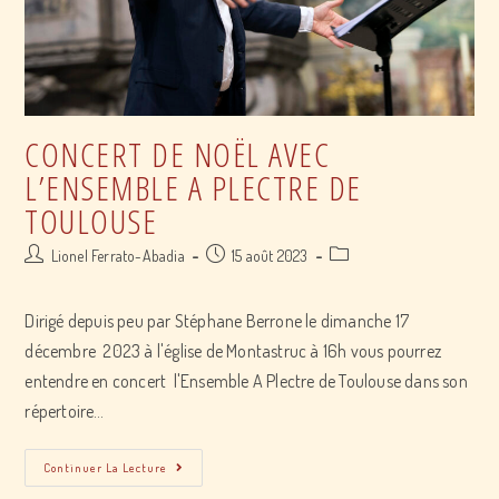
CONCERT DE NOËL AVEC
L’ENSEMBLE A PLECTRE DE
TOULOUSE
Post
Post
Post
Lionel Ferrato-Abadia
15 août 2023
author:
published:
category:
Dirigé depuis peu par Stéphane Berrone le dimanche 17
décembre 2023 à l'église de Montastruc à 16h vous pourrez
entendre en concert l'Ensemble A Plectre de Toulouse dans son
répertoire…
Concert
Continuer La Lecture
de