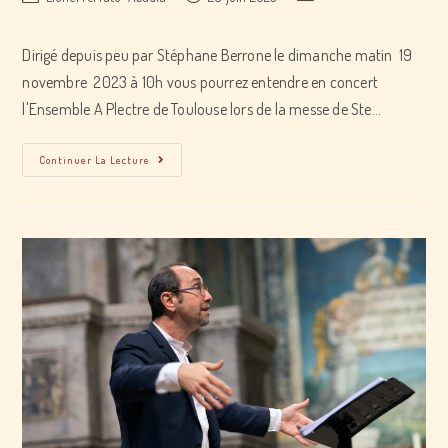
author:
published:
category:
Dirigé depuis peu par Stéphane Berrone le dimanche matin 19
novembre 2023 à 10h vous pourrez entendre en concert
l'Ensemble A Plectre de Toulouse lors de la messe de Ste…
Concert
Continuer La Lecture
de
la
Ste
Cécile
avec
l’Ensemble
A
Plectre
de
Toulouse