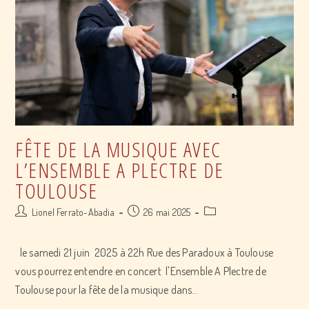
Toulouse
FÊTE DE LA MUSIQUE AVEC
L’ENSEMBLE A PLECTRE DE
TOULOUSE
Post
Post
Post
Lionel Ferrato-Abadia
26 mai 2025
author:
published:
category:
le samedi 21 juin 2025 à 22h Rue des Paradoux à Toulouse
vous pourrez entendre en concert l'Ensemble A Plectre de
Toulouse pour la fête de la musique dans…