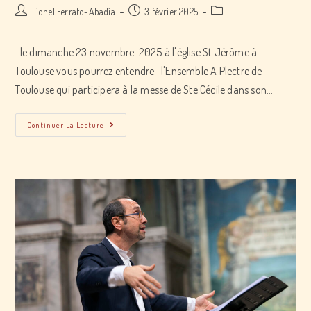
Post
Post
Post
Lionel Ferrato-Abadia
3 février 2025
author:
published:
category:
le dimanche 23 novembre 2025 à l'église St Jérôme à
Toulouse vous pourrez entendre l'Ensemble A Plectre de
Toulouse qui participera à la messe de Ste Cécile dans son…
Concert
Continuer La Lecture
avec
l’Ensemble
A
Plectre
de
Toulouse