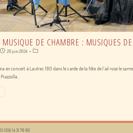
 MUSIQUE DE CHAMBRE : MUSIQUES DE
Post
Post
20 juin 2024
published:
category:
ira en concert à Lautrec (81) dans le carde de la fête de l'ail rose le sam
Piazzolla…
Concert
de
musique
de
chambre
:
33 (0)6 14 31 78 80
musiques