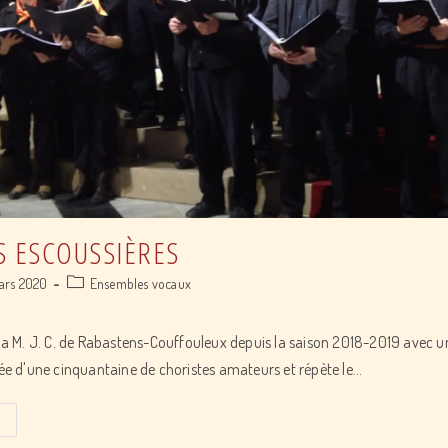
S ESCOUSSIÈRES
Post
ars 2020
Ensembles vocaux
ed:
category:
e la M. J. C. de Rabastens-Couffouleux depuis la saison 2018-2019 avec 
osée d'une cinquantaine de choristes amateurs et répète le…
Chorale
Les