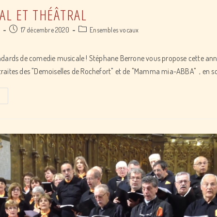
AL ET THÉÂTRAL
Post
Post
a
17 décembre 2020
Ensembles vocaux
published:
category:
ndards de comedie musicale ! Stéphane Berrone vous propose cette an
raites des "Demoiselles de Rochefort" et de "Mamma mia-ABBA" , en so
Atelier
vocal
et
théâtral