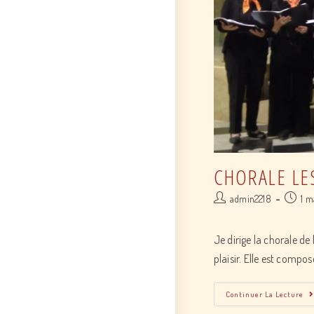
CHORALE LE
Post
Post
admin2218
1 m
author:
publish
Je dirige la chorale d
plaisir. Elle est comp
Continuer La Lecture