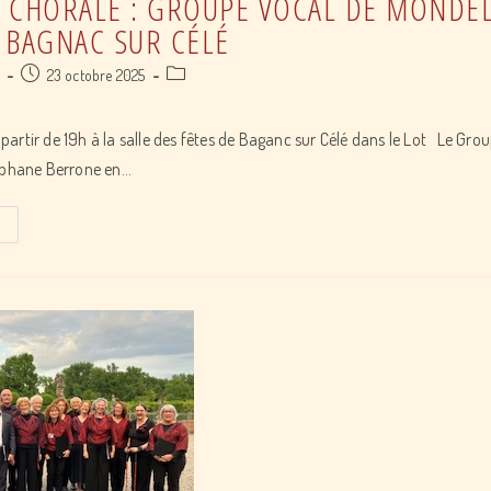
 CHORALE : GROUPE VOCAL DE MONDEL
 BAGNAC SUR CÉLÉ
Post
Post
a
23 octobre 2025
published:
category:
artir de 19h à la salle des fêtes de Baganc sur Célé dans le Lot Le Gro
téphane Berrone en…
Concert
de
Chorale
:
Groupe
Vocal
De
Mondelle
et
chorale
de