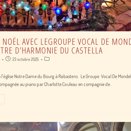
 NOËL AVEC LEGROUPE VOCAL DE MON
STRE D’HARMONIE DU CASTELLA
Post
Post
a
23 octobre 2025
published:
category:
l'église Notre Dame du Bourg à Rabastens Le Groupe Vocal De Mondell
ompagnée au piano par Charlotte Couleau en compagnie de…
Concert
de
Noël
avec
leGroupe
Vocal