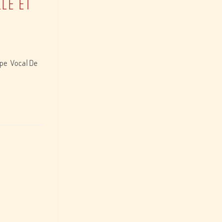
LE ET
upe Vocal De