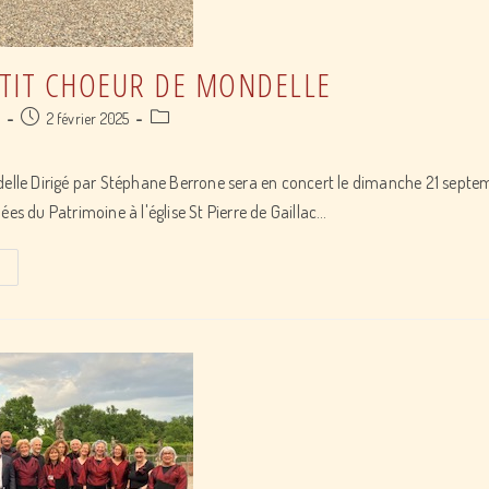
TIT CHOEUR DE MONDELLE
Post
Post
a
2 février 2025
published:
category:
delle Dirigé par Stéphane Berrone sera en concert le dimanche 21 sept
ées du Patrimoine à l'église St Pierre de Gaillac…
concert
Petit
Choeur
De
Mondelle