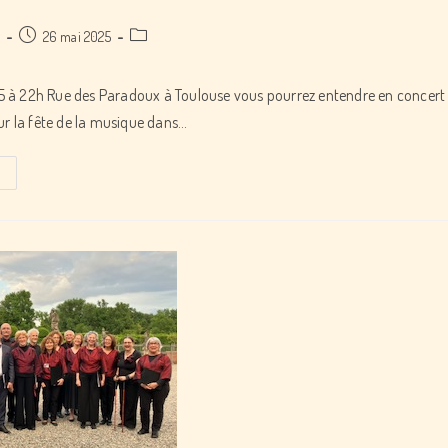
Post
Post
a
26 mai 2025
published:
category:
5 à 22h Rue des Paradoux à Toulouse vous pourrez entendre en concert
ur la fête de la musique dans…
Fête
de
la
musique
avec
l’Ensemble
A
Plectre
de
Toulouse