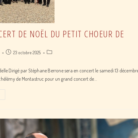
Bagnac
sur
Célé
ERT DE NOËL DU PETIT CHOEUR DE
Post
Post
a
23 octobre 2025
published:
category:
delle Dirigé par Stéphane Berrone sera en concert le samedi 13 décemb
arthélémy de Montastruc pour un grand concert de…
Grand
Concert
de
Noël
du
Petit
Choeur