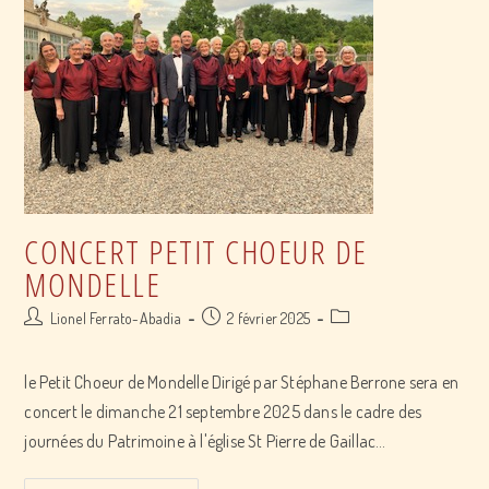
Toulouse
CONCERT PETIT CHOEUR DE
MONDELLE
Post
Post
Post
Lionel Ferrato-Abadia
2 février 2025
author:
published:
category:
le Petit Choeur de Mondelle Dirigé par Stéphane Berrone sera en
concert le dimanche 21 septembre 2025 dans le cadre des
journées du Patrimoine à l'église St Pierre de Gaillac…