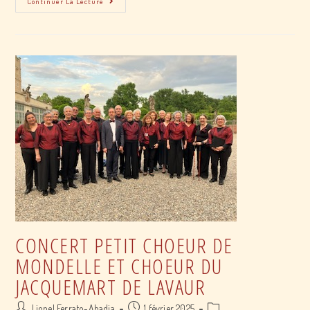
Continuer La Lecture
Petit
Choeur
De
Mondelle
CONCERT PETIT CHOEUR DE
MONDELLE ET CHOEUR DU
JACQUEMART DE LAVAUR
Post
Post
Post
Lionel Ferrato-Abadia
1 février 2025