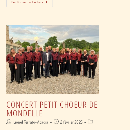
concert
Continuer La Lecture
Petit
Choeur
De
Mondelle
CONCERT PETIT CHOEUR DE
MONDELLE
Post
Post
Post
Lionel Ferrato-Abadia
2 février 2025
author:
published:
category: