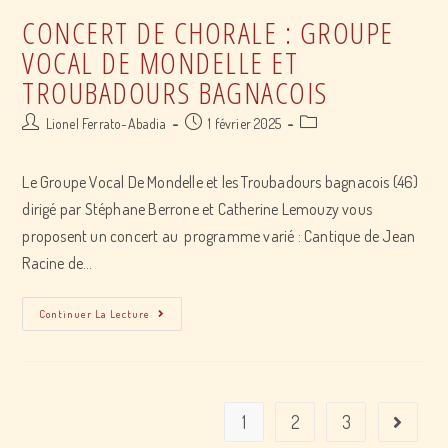
CONCERT DE CHORALE : GROUPE
VOCAL DE MONDELLE ET
TROUBADOURS BAGNACOIS
Post
Post
Post
Lionel Ferrato-Abadia
1 février 2025
author:
published:
category:
Le Groupe Vocal De Mondelle et les Troubadours bagnacois (46)
dirigé par Stéphane Berrone et Catherine Lemouzy vous
proposent un concert au programme varié : Cantique de Jean
Racine de…
Concert
Continuer La Lecture
de
Chorale
:
Groupe
1
2
3
Vocal
Go to the
De