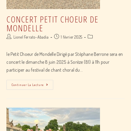
CONCERT PETIT CHOEUR DE
MONDELLE
Post
Post
Post
Lionel Ferrato-Abadia
1 février 2025
author:
published:
category:
le Petit Choeur de Mondelle Dirigé par Stéphane Berrone sera en
concert le dimanche 8 juin 2025 à Sorèze (81) à 11h pour
participer au festival de chant choral du…
concert
Continuer La Lecture
Petit
Choeur
De
Mondelle