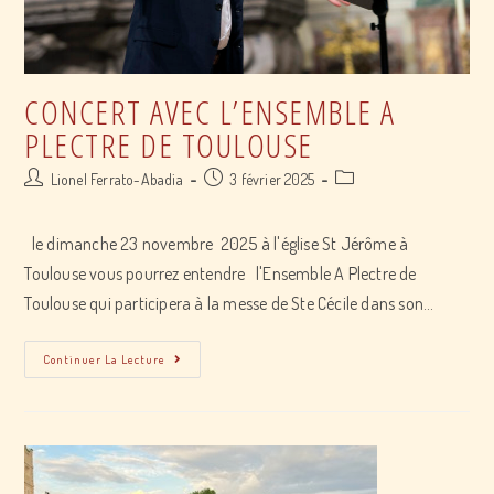
CONCERT AVEC L’ENSEMBLE A
PLECTRE DE TOULOUSE
Post
Post
Post
Lionel Ferrato-Abadia
3 février 2025
author:
published:
category:
le dimanche 23 novembre 2025 à l'église St Jérôme à
Toulouse vous pourrez entendre l'Ensemble A Plectre de
Toulouse qui participera à la messe de Ste Cécile dans son…
Concert
Continuer La Lecture
avec
l’Ensemble
A
Plectre
de