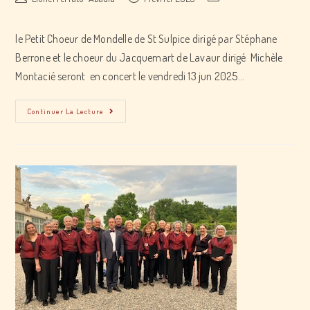
author:
published:
category:
le Petit Choeur de Mondelle de St Sulpice dirigé par Stéphane
Berrone et le choeur du Jacquemart de Lavaur dirigé Michèle
Montacié seront en concert le vendredi 13 jun 2025…
concert
Continuer La Lecture
Petit
Choeur
De
Mondelle
et
Choeur
du
Jacquemart
de
Lavaur