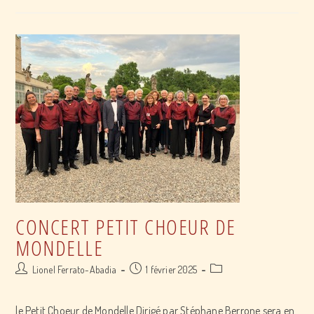
Choeur
De
Mondelle
CONCERT PETIT CHOEUR DE
MONDELLE
Post
Post
Post
Lionel Ferrato-Abadia
1 février 2025
author:
published:
category:
le Petit Choeur de Mondelle Dirigé par Stéphane Berrone sera en